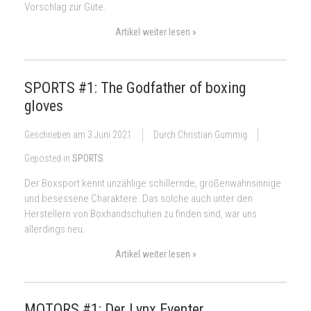
Vorschlag zur Güte.
Artikel weiter lesen »
SPORTS #1: The Godfather of boxing
gloves
Geschrieben am
3 Juni 2021
Durch Christian Gummig
Geposted in
SPORTS
Der Boxsport kennt unzählige schillernde, größenwahnsinnige
und besessene Charaktere. Das solche auch unter den
Herstellern von Boxhandschuhen zu finden sind, war uns
allerdings neu.
Artikel weiter lesen »
MOTORS #1: Der Lynx Eventer