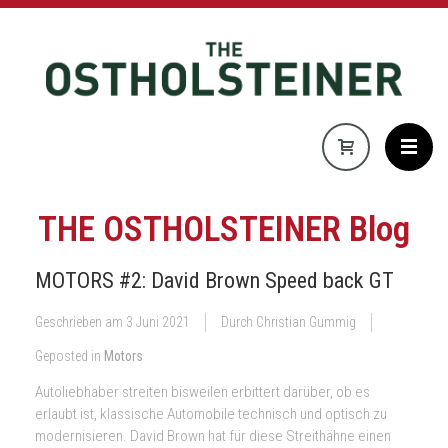
THE OSTHOLSTEINER Blog
MOTORS #2: David Brown Speed back GT
Geschrieben am
3 Juni 2021
Durch Christian Gummig
Geposted in
Motors
Autoliebhaber streiten bisweilen erbittert darüber, ob es
erlaubt ist, klassische Automobile technisch und optisch zu
modernisieren. David Brown hat für diese Streithähne einen