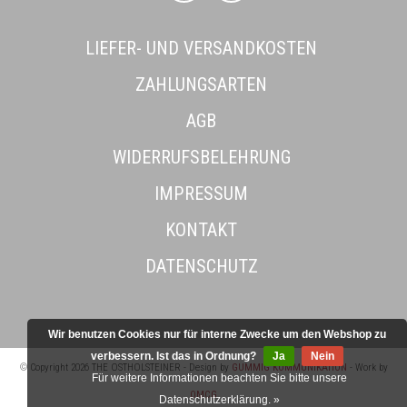
LIEFER- UND VERSANDKOSTEN
ZAHLUNGSARTEN
AGB
WIDERRUFSBELEHRUNG
IMPRESSUM
KONTAKT
DATENSCHUTZ
Wir benutzen Cookies nur für interne Zwecke um den Webshop zu
verbessern. Ist das in Ordnung?
Ja
Nein
© Copyright 2026 THE OSTHOLSTEINER - Design by
GUMMIG KOMMUNIKATION
- Work by
Für weitere Informationen beachten Sie bitte unsere
OMCG
Datenschutzerklärung. »