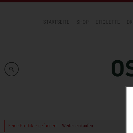
-->
STARTSEITE
SHOP
ETIQUETTE
DR
Keine Produkte gefunden!...
Weiter einkaufen