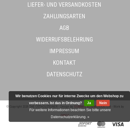
LIEFER- UND VERSANDKOSTEN
ZAHLUNGSARTEN
AGB
WIDERRUFSBELEHRUNG
IMPRESSUM
KONTAKT
DATENSCHUTZ
Wir benutzen Cookies nur für interne Zwecke um den Webshop zu
verbessern. Ist das in Ordnung?
Ja
Nein
© Copyright 2026 THE OSTHOLSTEINER - Design by
GUMMIG KOMMUNIKATION
- Work by
Für weitere Informationen beachten Sie bitte unsere
OMCG
Datenschutzerklärung. »